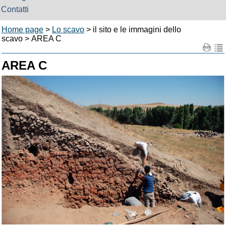
Contatti
Home page
>
Lo scavo
> il sito e le immagini dello
scavo > AREA C
AREA C