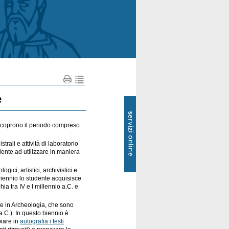
e
SOL
-
Servizi
online
e coprono il periodo compreso
trali e attività di laboratorio
nte ad utilizzare in maniera
gici, artistici, archivistici e
 triennio lo studente acquisisce
hia tra IV e I millennio a.C. e
ale in Archeologia, che sono
o a.C.). In questo biennio è
piare in
autografia i testi