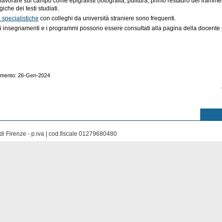
 lavorare sul campo come epigrafisti (fotografia, pulitura, primo restauro dei framment
giche dei testi studiati.
i specialistiche
con colleghi da università straniere sono frequenti.
i insegnamenti e i programmi possono essere consultati alla pagina della docente
namento: 26-Gen-2024
di Firenze - p.iva | cod.fiscale 01279680480