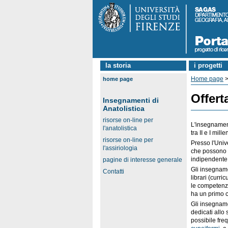
la storia
i progetti
Home page
home page
Offert
Insegnamenti di
Anatolistica
risorse on-line per
L'insegnament
l'anatolistica
tra II e I mill
risorse on-line per
Presso l'Unive
l'assiriologia
che possono 
indipendente 
pagine di interesse generale
Gli insegnamen
Contatti
librari (curri
le competenze 
ha un primo co
Gli insegname
dedicati allo 
possibile fre