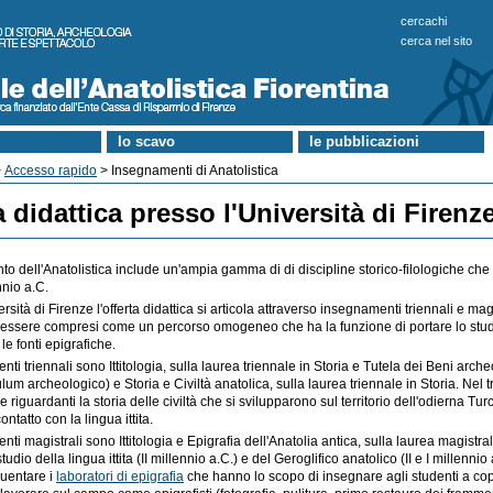
cercachi
cerca nel sito
lo scavo
le pubblicazioni
>
Accesso rapido
> Insegnamenti di Anatolistica
a didattica presso l'Università di Firenz
o dell'Anatolistica include un'ampia gamma di di discipline storico-filologiche ch
ennio a.C.
rsità di Firenze l'offerta didattica si articola attraverso insegnamenti triennali e magis
essere compresi come un percorso omogeneo che ha la funzione di portare lo stude
le fonti epigrafiche.
ti triennali sono Ittitologia, sulla laurea triennale in Storia e Tutela dei Beni archeolo
culum archeologico) e Storia e Civiltà anatolica, sulla laurea triennale in Storia. Nel
riguardanti la storia delle civiltà che si svilupparono sul territorio dell'odierna Turc
ntatto con la lingua ittita.
nti magistrali sono Ittitologia e Epigrafia dell'Anatolia antica, sulla laurea magistr
studio della lingua ittita (II millennio a.C.) e del Geroglifico anatolico (II e I millenni
quentare i
laboratori di epigrafia
che hanno lo scopo di insegnare agli studenti a co