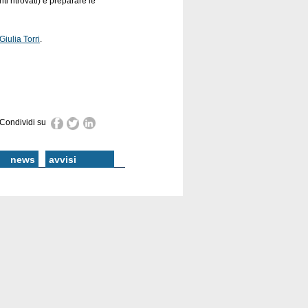
i ritrovati) e preparare le
Giulia Torri
.
Condividi su
news
avvisi