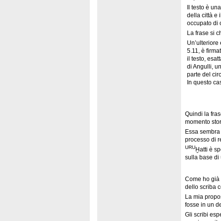
Il testo è un
della città e
occupato di 
La frase si c
Un’ulteriore
5.11, è firm
il testo, es
di Angulli, u
parte del ci
In questo cas
Quindi la fra
momento stori
Essa sembra du
processo di r
URU
Ḫatti è s
sulla base di 
Come ho già d
dello scriba 
La mia propos
fosse in un d
Gli scribi esp