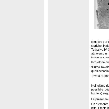
Il motivo per 
storiche: Ḫat
Tutḫaliya IV.
attraverso una
intronizzazion
Il colofone di
“Prima Tavola
quell’occasio
Tavola di Ḫat
Nell’ultima ri
possibile ide
fronte a) seg
La presenza 
Un elemento i
ittite. Il tes