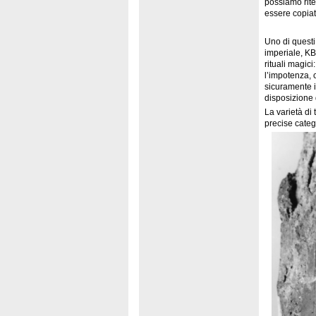
possiamo rite
essere copiat
Uno di questi 
imperiale, KBo
rituali magici
l’impotenza, c
sicuramente i
disposizione d
La varietà di 
precise catego