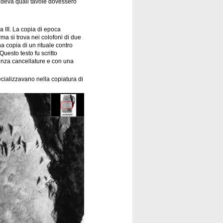
cideva quali tavole dovessero
ya III. La copia di epoca
rma si trova nei colofoni di due
na copia di un rituale contro
 Questo testo fu scritto
senza cancellature e con una
pecializzavano nella copiatura di