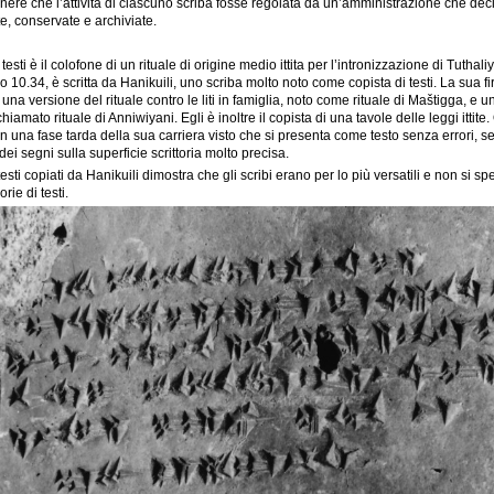
nere che l’attività di ciascuno scriba fosse regolata da un’amministrazione che de
e, conservate e archiviate.
testi è il colofone di un rituale di origine medio ittita per l’intronizzazione di Tuthali
 10.34, è scritta da Hanikuili, uno scriba molto noto come copista di testi. La sua fi
: una versione del rituale contro le liti in famiglia, noto come rituale di Maštigga, e u
hiamato rituale di Anniwiyani. Egli è inoltre il copista di una tavole delle leggi ittite.
n una fase tarda della sua carriera visto che si presenta come testo senza errori, 
ei segni sulla superficie scrittoria molto precisa.
testi copiati da Hanikuili dimostra che gli scribi erano per lo più versatili e non si s
rie di testi.