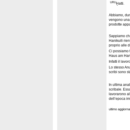
URU
Ḫatti.
Abbiamo, dunq
vengono una t
prodotte appa
Sappiamo che
Hanikuili rie
proprio alle
Ci possiamo f
Haus am Hang 
Infatti il la
Lo stesso Anu
scribi sono sta
In ultima ana
scribale. Essa
lavorarono al
dell’epoca im
ultimo aggiorn