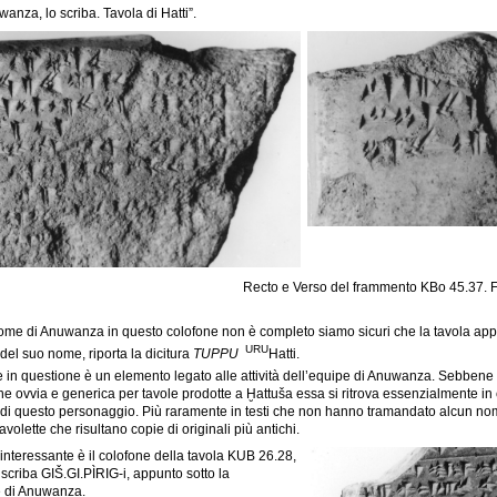
anza, lo scriba. Tavola di Hatti”.
Recto e Verso del frammento KBo 45.37. F
ome di Anuwanza in questo colofone non è completo siamo sicuri che la tavola appar
URU
 del suo nome, riporta la dicitura
TUPPU
Hatti.
 in questione è un elemento legato alle attività dell’equipe di Anuwanza. Sebben
 ovvia e generica per tavole prodotte a Ḫattuša essa si ritrova essenzialmente in colo
di questo personaggio. Più raramente in testi che non hanno tramandato alcun nome 
avolette che risultano copie di originali più antichi.
nteressante è il colofone della tavola KUB 26.28,
 scriba GIŠ.GI.PÌRIG-i, appunto sotto la
e di Anuwanza.