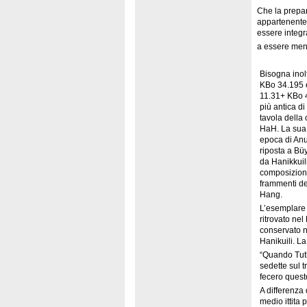
Che la prepar
appartenente 
essere integr
a essere men
Bisogna inol
KBo 34.195 è
11.31+ KBo 4
più antica di
tavola della
HaH. La sua 
epoca di Anu
riposta a Bü
da Hanikkuili
composizione
frammenti de
Hang.
L’esemplare 
ritrovato ne
conservato ne
Hanikuili. La
“Quando Tuth
sedette sul 
fecero questo
A differenza 
medio ittita