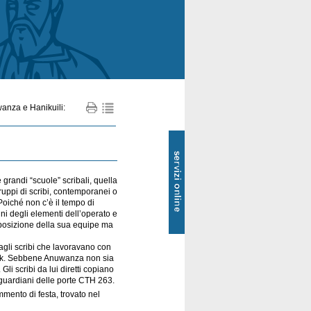
anza e Hanikuili:
SOL
-
Servizi
online
e grandi “scuole” scribali, quella
gruppi di scribi, contemporanei o
oiché non c’è il tempo di
cuni degli elementi dell’operato e
mposizione della sua equipe ma
agli scribi che lavoravano con
Nerik. Sebbene Anuwanza non sia
Gli scribi da lui diretti copiano
 i guardiani delle porte CTH 263.
ento di festa, trovato nel