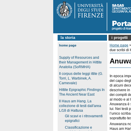
la storia
i progetti
Home page
home page
due scribi di
Supply of Resources and
Anuwan
their Management in Hittite
Anatolia (SoRMHA)
Il corpus delle leggi ittite (G.
In epoca imper
Torri, L. Warbinek, A.
del capo degli
Carnevale)
di alcuni dec
Hittite Epigraphic Findings In
descrivere in 
The Ancient Near East
dei compiti d
al modo e al l
Il Haus am Hang. La
Anuwanza è se
collezione di testi dall'area
lui. Nei testi
L/18 di Hattusa
l’unico scriba
Gli scavi e i ritrovamenti
soprattutto te
epigrafici
Anuwanza non 
Classificazione e
Haus am Hang,