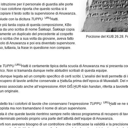
a istruzione per il personale di guardia alle porte
 il suo colofone riporta che questo scriba si è
copiare il testo sotto la supervisione di Anuwanza.
URU
hiude con la dicitura
TUPPU
Hatti.
 e più tarda copia di questa composizione, KBo
ata da uno scriba di nome Šakkapi. Šakkapi copia
attamente un duplicato del precedente al cospetto
Porzione del KUB 26.28. Fo
no scriba che a sua volta da giovane, aveva fatto
rcolo di Anuwanza e poi era diventato supervisore.
o, tuttavia, la frase in questione non compare.
URU
se
TUPPU
Hatti è certamente tipica della scuola di Anuwanza ma si presenta 
co. Non si tramanda dunque nelle abitudini scribali di questa equipe.
nque legata ad un compito specifico di certi scribi. L’analisi dei testi permette di ip
ecupero di tavole antiche conservate a Ḫattuša prima dell’epoca di Muwatalli. Del re
pesso associato anche all’espressione
ANA
GIŠ.ḪUR-kán
handan
, riferita a tavol
un originale.
URU
etto tra i colofoni di tavole che conservano l’espressione
TUPPU
Ḫatti ve ne 
copista ma non tramandano il nome di alcun supervisore.
ta è che queste tavole rientrino sempre nello stesso programma di recupero di tav
eterminato periodo proprio una parte dell’attività dell’equipe di Anuwanza.
erti non avevano bisogno di un controllore che certificasse la validità e la precisione