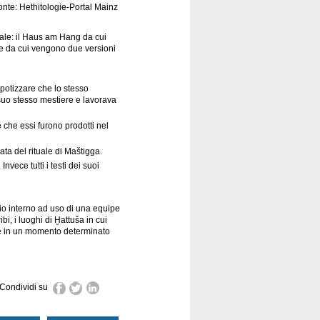
onte: Hethitologie-Portal Mainz
tale: il Haus am Hang da cui
ale da cui vengono due versioni
otizzare che lo stesso
 suo stesso mestiere e lavorava
e che essi furono prodotti nel
ata del rituale di Maštigga.
ece tutti i testi dei suoi
rio interno ad uso di una equipe
bi, i luoghi di Ḫattuša in cui
ere in un momento determinato
Condividi su