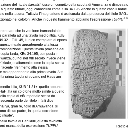
azione del rituale
šarrašši
fosse un compito della scuola di Anuwanza è dimostrato 
a questo rituale, oggi conosciuta come KBo 34.195. Anche in questo caso il nome 
ato nella lacuna. Tuttavia l’integrazione è assicurata dalla presenza del titolo SAG
U
zionato nei colofoni. Anche in questo frammento abbiamo l’espressione
TUPPU
tre notare che la versione tramandata in
 parallela ad una tavola medio ittita, KUB
9.32 + FHL 45, l’unico esemplare di epoca
 questo rituale appartenente alla terza
 composizione. Questa tavola proviene dal
copia tarda, KBo 34.195, composta in
wanza, quindi nel XIII secolo invece viene
yükkale, esattamente come la copia scritta
 facente riferimento alla stessa
 ma appartenente alla prima tavola. Altri
lla prima tavola si trovano nel Haus am
medio ittita, KUB 11.31+, quello appunto
l HaH, ha un colofone molto simile a quello
lla copia di età imperiale scritta da
 seconda parte del titolo infatti dice:
aliya, gran re, figlio di Arnuwanda, si
trono di suo padre, in quella occasione
 rituale”.
della tavola di Hanikuili, questa tavoletta
 però manca della espressione
TUPPU
Recto e