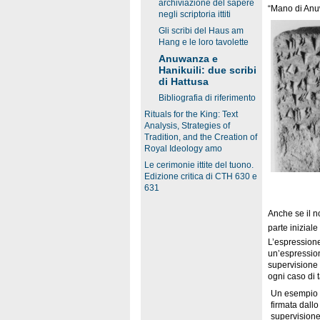
archiviazione del sapere
“Mano di Anuw
negli scriptoria ittiti
Gli scribi del Haus am
Hang e le loro tavolette
Anuwanza e
Hanikuili: due scribi
di Hattusa
Bibliografia di riferimento
Rituals for the King: Text
Analysis, Strategies of
Tradition, and the Creation of
Royal Ideology amo
Le cerimonie ittite del tuono.
Edizione critica di CTH 630 e
631
Anche se il n
parte iniziale
L’espressione
un’espressione
supervisione 
ogni caso di t
Un esempio i
firmata dallo
supervision