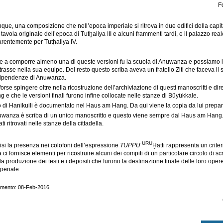
F
ue, una composizione che nell’epoca imperiale si ritrova in due edifici della capi
avola originale dell’epoca di Tutḫaliya III e alcuni frammenti tardi, e il palazzo re
rentemente per Tutḫaliya IV.
 a comporre almeno una di queste versioni fu la scuola di Anuwanza e possiamo ip
ntrasse nella sua equipe. Del resto questo scriba aveva un fratello Ziti che faceva il
 dipendenze di Anuwanza.
orse spingere oltre nella ricostruzione dell’archiviazione di questi manoscritti e dir
e che le versioni finali furono infine collocate nelle stanze di Büyükkale.
voro di Hanikuili è documentato nel Haus am Hang. Da qui viene la copia da lui prepar
wanza è scriba di un unico manoscritto e questo viene sempre dal Haus am Hang. Inv
ti ritrovati nelle stanze della cittadella.
URU
lisi la presenza nei colofoni dell’espressione
TUPPU
Ḫatti rappresenta un crite
 ci fornisce elementi per ricostruire alcuni dei compiti di un particolare circolo di scri
la produzione dei testi e i depositi che furono la destinazione finale delle loro op
periale.
amento: 08-Feb-2016