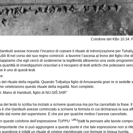
Colofone del KBo 10.34. F
Ḫanikuili avesse ricevuto l’incarico di copiare il rituale di intronizzazione per Tuhal
tušili III nel corso del suo regno cominciò a favorire l’ascesa al trono del figlio ch
 Sappiamo che egli cercò di sostenerne la legittimità attraverso una vasto programma
 quantità di investigazioni oracolari e il recupero di testi antichi che potessero servir
e è uno di questi testi.
ce:
 del rituale della regalità. Quando Tutḫaliya figlio di Arnuwanda gran re si sedette s
ne celebrarono questo rituale della regalità. Non completo.
ti. Mano di Hanikuili, figlio di NU.GIŠ.SAR”
ga del testo lo scriba ha iniziato a scrivere qualcosa ma poi ha cancellato la frase. 
a è che Ḫanikuili avesse cominciato a scrivere la formula in cui dichiarava la sua af
uito dal nome del supervisore. E che poi per qualche motivo l’avesse cancellato.
URU
in questo colofone dell’espressione
TUPPU
Ḫatti fa pensare alle tavole comp
mportante che si può aggiungere a questo punto è che tale espressione non si rife
to in questione è infatti un rituale di origine meridionale con formule in lingua hurrita.