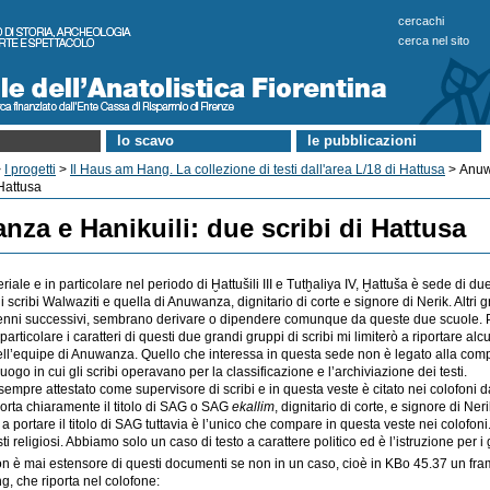
cercachi
cerca nel sito
lo scavo
le pubblicazioni
>
I progetti
>
Il Haus am Hang. La collezione di testi dall'area L/18 di Hattusa
> Anuw
 Hattusa
za e Hanikuili: due scribi di Hattusa
iale e in particolare nel periodo di Ḫattušili III e Tutḫaliya IV, Ḫattuša è sede di du
 scribi Walwaziti e quella di Anuwanza, dignitario di corte e signore di Nerik. Altri 
enni successivi, sembrano derivare o dipendere comunque da queste due scuole. P
particolare i caratteri di questi due grandi gruppi di scribi mi limiterò a riportare al
ell’equipe di Anuwanza. Quello che interessa in questa sede non è legato alla co
uogo in cui gli scribi operavano per la classificazione e l’archiviazione dei testi.
mpre attestato come supervisore di scribi e in questa veste è citato nei colofoni d
 porta chiaramente il titolo di SAG o SAG
ekallim
, dignitario di corte, e signore di 
 a portare il titolo di SAG tuttavia è l’unico che compare in questa veste nei colofoni. 
sti religiosi. Abbiamo solo un caso di testo a carattere politico ed è l’istruzione per
è mai estensore di questi documenti se non in un caso, cioè in KBo 45.37 un framm
 che riporta nel colofone: